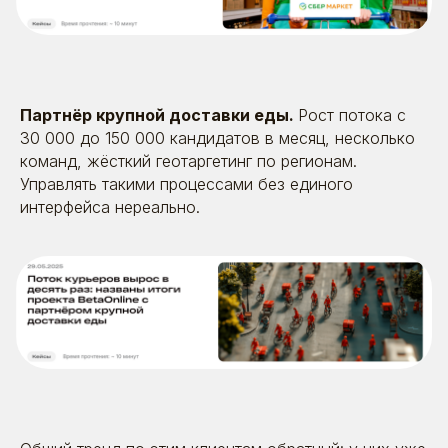
Партнёр крупной доставки еды.
Рост потока с
30 000 до 150 000 кандидатов в месяц, несколько
Я даю согласие на обработку моих персональных
данных в соответствии
с
политикой обработки
команд, жёсткий геотаргетинг по регионам.
персональных данных
и
согласием на обработку
персональных данных
Управлять такими процессами без единого
интерфейса нереально.
Отправить
8 (495) 642-59-95
info@betaonline.ru
г. Москва, Духовской пер., д. 17,
эт. 1, пом. V