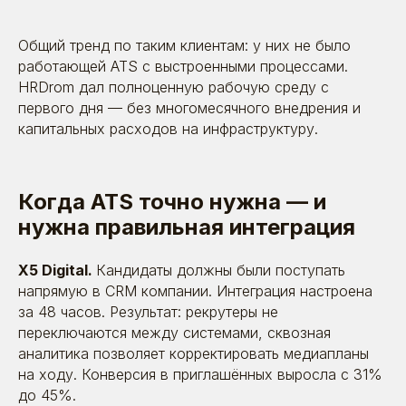
Общий тренд по таким клиентам: у них не было
работающей ATS с выстроенными процессами.
HRDrom дал полноценную рабочую среду с
первого дня — без многомесячного внедрения и
капитальных расходов на инфраструктуру.
Когда ATS точно нужна — и
нужна правильная интеграция
25.02.2026
«80% утечек ПДн — внутри
компании»
X5 Digital.
Кандидаты должны были поступать
напрямую в CRM компании. Интеграция настроена
за 48 часов. Результат: рекрутеры не
переключаются между системами, сквозная
Время прочтения: ~ 10 минут
Статьи
аналитика позволяет корректировать медиапланы
на ходу. Конверсия в приглашённых выросла с 31%
до 45%.