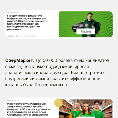
Рейтинги
и сертификаты
У нас молодой рынок — и отдельных рейтингов
для HR-маркетинга пока просто нет. Приходится
выходить в общий топ digital-агентств
СберМаркет.
До 50 000 релевантных кандидатов
Поговорим?
в месяц, несколько подрядчиков, зрелая
аналитическая инфраструктура. Без интеграции с
Оставьте заявку. Позвоним, расскажем
о себе, выслушаем вас — и постараемся
внутренней системой сравнить эффективность
быть полезными
каналов было бы невозможно.