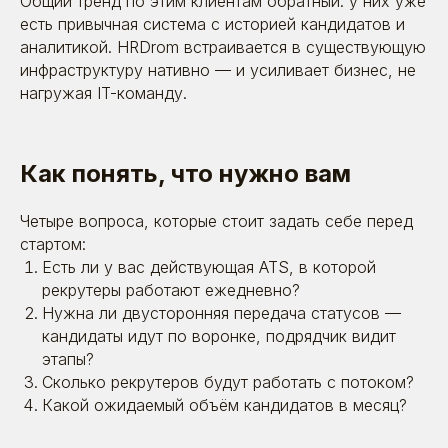
Общий тренд по этим клиентам обратный: у них уже
есть привычная система с историей кандидатов и
аналитикой. HRDrom встраивается в существующую
инфраструктуру нативно — и усиливает бизнес, не
Пользовательское
нагружая IT-команду.
соглашение
© 2026. Все права защищены | ООО «Бета
Онлайн» ИНН:7725726988
ОГРН:1117746478409 Позиция ТН ВЭД 8523 49
990 0 Позиция ОКПД 2 58.29.13 ОКВЭД - 63.11.1
Коды видов деятельности в области
Как понять, что нужно вам
информационных технологий: 1.01 ; 3.01 ; 26.01
Четыре вопроса, которые стоит задать себе перед
стартом:
Есть ли у вас действующая ATS, в которой
рекрутеры работают ежедневно?
Нужна ли двусторонняя передача статусов —
кандидаты идут по воронке, подрядчик видит
этапы?
Сколько рекрутеров будут работать с потоком?
Какой ожидаемый объём кандидатов в месяц?