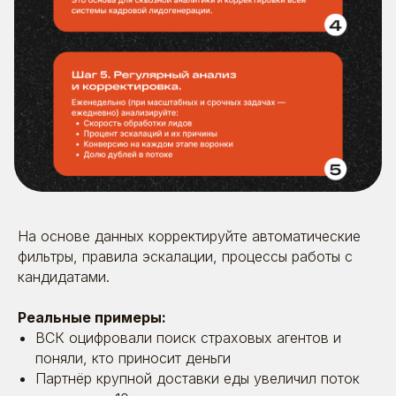
На основе данных корректируйте автоматические
фильтры, правила эскалации, процессы работы с
кандидатами.
Поговорим?
Реальные примеры:
ВСК
оцифровали поиск страховых агентов и
Оставьте заявку. Позвоним, расскажем
поняли, кто приносит деньги
о себе, выслушаем вас — и постараемся
Партнёр крупной доставки еды
увеличил поток
быть полезными