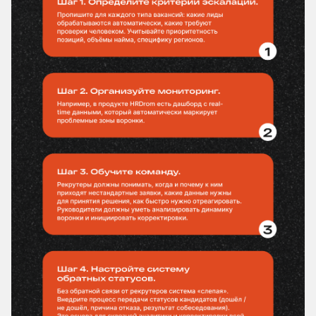
20.10.2025
Кадровики, маркетинг, HR-
технократы: кому доверить
управление массовым
подбором персонала
Время прочтения: ~ 7 минут
Статьи
Рейтинги
и сертификаты
У нас молодой рынок — и отдельных рейтингов
для HR-маркетинга пока просто нет. Приходится
выходить в общий топ digital-агентств