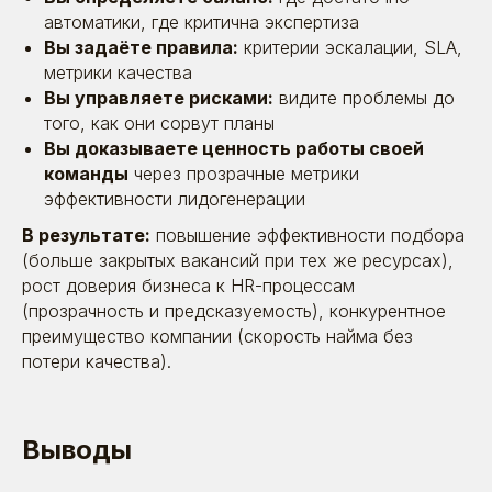
автоматики, где критична экспертиза
8 (495) 642-59-95
Вы задаёте правила:
критерии эскалации, SLA,
метрики качества
info@betaonline.ru
Вы управляете рисками:
видите проблемы до
г. Москва, Духовской пер., д. 17,
того, как они сорвут планы
эт. 1, пом. V
Вы доказываете ценность работы своей
команды
через прозрачные метрики
эффективности лидогенерации
Пользовательское
соглашение
В результате:
повышение эффективности подбора
© 2026. Все права защищены | ООО «Бета
Онлайн» ИНН:7725726988
(больше закрытых вакансий при тех же ресурсах),
ОГРН:1117746478409 Позиция ТН ВЭД 8523 49
рост доверия бизнеса к HR-процессам
990 0 Позиция ОКПД 2 58.29.13 ОКВЭД - 63.11.1
Коды видов деятельности в области
(прозрачность и предсказуемость), конкурентное
информационных технологий: 1.01 ; 3.01 ; 26.01
преимущество компании (скорость найма без
потери качества).
Выводы