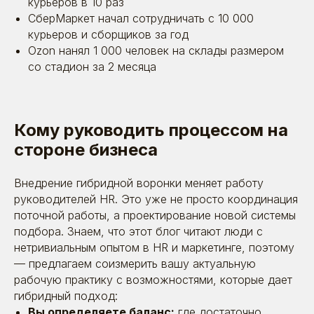
курьеров в 10 раз
СберМаркет
начал сотрудничать с 10 000
курьеров и сборщиков за год
Ozon
нанял 1 000 человек на склады размером
со стадион за 2 месяца
Кому руководить процессом на
стороне бизнеса
Внедрение гибридной воронки меняет работу
Я даю согласие на обработку моих персональных
данных в соответствии
с
политикой обработки
персональных данных
и
согласием на обработку
руководителей HR. Это уже не просто координация
персональных данных
поточной работы, а проектирование новой системы
подбора. Знаем, что этот блог читают люди с
Отправить
нетривиальным опытом в HR и маркетинге, поэтому
— предлагаем соизмерить вашу актуальную
рабочую практику с возможностями, которые дает
гибридный подход:
Вы определяете баланс:
где достаточно