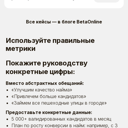
10.09.2024
Она помогла e-grocery вырасти вдвое,
а потом ушла в горнорудную
Все кейсы — в блоге BetaOnline
компанию — вдохновляющий путь
Татьяны Бочкарёвой из «Норникеля»
Используйте правильные
Время прочтения: ~ 15 минут
Статьи
метрики
Покажите руководству
конкретные цифры:
Вместо абстрактных обещаний:
«Улучшим качество найма»
«Привлечем больше кандидатов»
«Займем все пешеходные улицы в городе»
Предоставьте конкретные данные:
5 000+ валидированных кандидатов в месяц
План по росту конверсии в найм: например, с 3