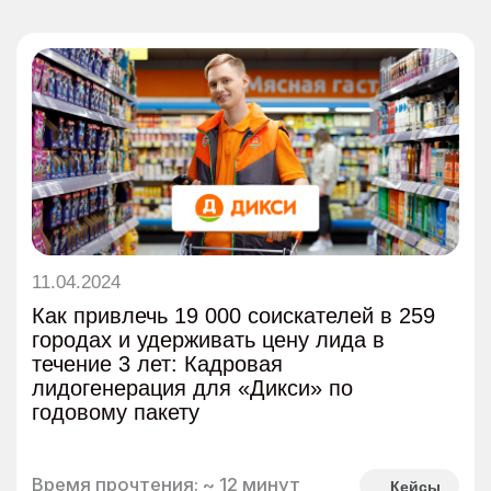
грядёт жёсткий кризис кадров, но
нервничать не нужно
Время прочтения: ~ 3 минуты
Статьи
09.07.2025
Полина Кухарская из «Вкусно — и
точка» назвала рынок труда самым
сложным за всю историю
Время прочтения: ~ 7 минут
Статьи