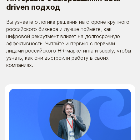
driven подход
8 (495) 642-59-95
info@betaonline.ru
Вы узнаете о логике решения на стороне крупного
г. Москва, Духовской пер., д. 17,
российского бизнеса и лучше поймёте, как
эт. 1, пом. V
цифровой рекрутмент влияет на долгосрочную
эффективность. Читайте интервью с первыми
лицами российского HR-маркетинга и supply, чтобы
узнать, как они выстроили работу в своих
Пользовательское
соглашение
компаниях.
© 2026. Все права защищены | ООО «Бета
Онлайн» ИНН:7725726988
ОГРН:1117746478409 Позиция ТН ВЭД 8523 49
990 0 Позиция ОКПД 2 58.29.13 ОКВЭД - 63.11.1
Коды видов деятельности в области
информационных технологий: 1.01 ; 3.01 ; 26.01