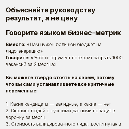
Объясняйте руководству
результат, а не цену
Говорите языком бизнес-метрик
Вместо:
«Нам нужен большой бюджет на
лидогенерацию»
Говорите:
«Этот инструмент позволит закрыть 1000
23.07.2025
вакансий за 2 месяца»
ВСК и BetaOnline: найден способ
стимулировать окупаемость
привлечения страховых агентов
Вы можете твердо стоять на своем, потому
что вы сами устанавливаете все критичные
переменные:
Время прочтения: ~ 10 минут
Кейсы
1. Какие кандидаты — валидные, а какие — нет
2. Сколько людей с нужными данными попадут в
воронку за месяц
3. Стоимость валидированного лида, достигнутая в