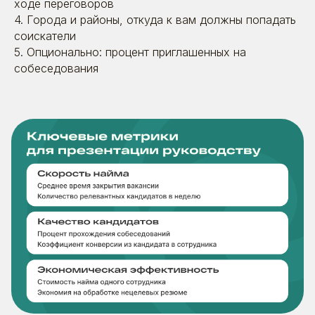
ходе переговоров
4. Города и районы, откуда к вам должны попадать
соискатели
5. Опционально: процент приглашенных на
собеседования
11.04.2024
Как привлечь 19 000 соискателей в 259
городах и удерживать цену лида в
течение 3 лет: Кадровая
лидогенерация для «Дикси» по
годовому пакету
Время прочтения: ~ 12 минут
Кейсы