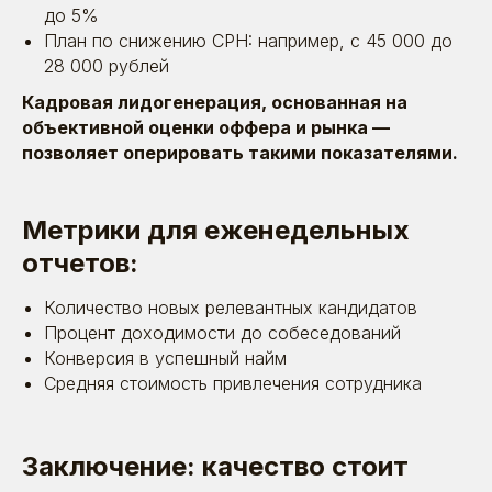
25.07.2025
до 5%
Стоимость поиска персонала растёт
План по снижению CPH: например, с 45 000 до
быстрее грибов: как сохранять
бюджет HR летом и зимой
28 000 рублей
Кадровая лидогенерация, основанная на
объективной оценки оффера и рынка —
Время прочтения: ~ 10 минуты
Статьи
позволяет оперировать такими показателями.
Метрики для еженедельных
Рейтинги
и сертификаты
отчетов:
У нас молодой рынок — и отдельных рейтингов
Количество новых релевантных кандидатов
для HR-маркетинга пока просто нет. Приходится
Процент доходимости до собеседований
выходить в общий топ digital-агентств
Конверсия в успешный найм
Средняя стоимость привлечения сотрудника
Заключение: качество стоит