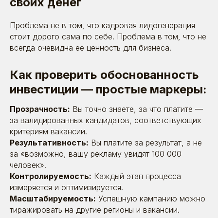
своих денег
Проблема не в том, что кадровая лидогенерация
стоит дорого сама по себе. Проблема в том, что не
всегда очевидна ее ценность для бизнеса.
Как проверить обоснованность
инвестиции — простые маркеры:
Прозрачность:
Вы точно знаете, за что платите —
за валидированных кандидатов, соответствующих
критериям вакансии.
Результативность:
Вы платите за результат, а не
за «возможно, вашу рекламу увидят 100 000
человек».
Поговорим?
Контролируемость:
Каждый этап процесса
измеряется и оптимизируется.
Оставьте заявку. Позвоним, расскажем
о себе, выслушаем вас — и постараемся
Масштабируемость:
Успешную кампанию можно
быть полезными
тиражировать на другие регионы и вакансии.