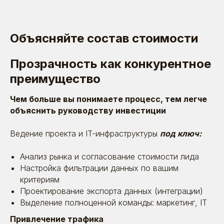
28.05.2024
СДЭК и Кадровая лидогенерация:
как расширять бизнес при низкой
Объясняйте состав стоимости
безработице
Прозрачность как конкурентное
Время прочтения: ~ 17 минут
Кейсы
преимущество
Чем больше вы понимаете процесс, тем легче
объяснить руководству инвестиции
Ведение проекта и IT-инфраструктуры
под ключ:
Анализ рынка и согласование стоимости лида
Настройка фильтрации данных по вашим
критериям
Проектирование экспорта данных (интеграции)
Выделение полноценной команды: маркетинг, IT
Привлечение трафика