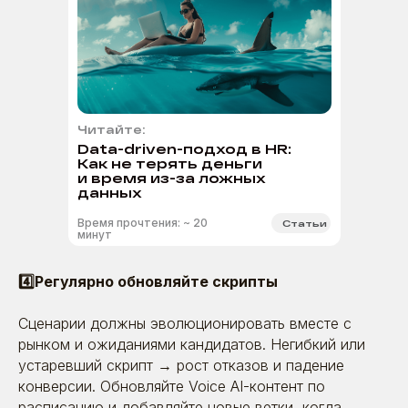
У нас молодой рынок — и отдельных рейтингов
для HR-маркетинга пока просто нет. Приходится
выходить в общий топ digital-агентств
Читайте:
Data-driven-подход в HR:
Как не терять деньги
и время из-за ложных
данных
Время прочтения: ~ 20
Статьи
минут
4️⃣Регулярно обновляйте скрипты
Сценарии должны эволюционировать вместе с
рынком и ожиданиями кандидатов. Негибкий или
устаревший скрипт → рост отказов и падение
конверсии. Обновляйте Voice AI-контент по
расписанию и добавляйте новые ветки, когда