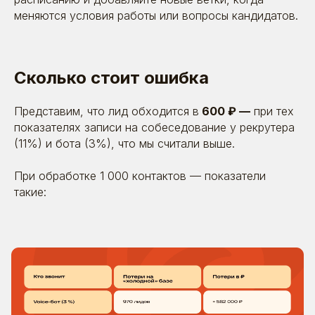
меняются условия работы или вопросы кандидатов.
Поговорим?
Сколько стоит ошибка
Оставьте заявку. Позвоним, расскажем
о себе, выслушаем вас — и постараемся
Представим, что лид обходится в
600 ₽ —
при тех
быть полезными
показателях записи на собеседование у рекрутера
(11%) и бота (3%), что мы считали выше.
При обработке 1 000 контактов — показатели
такие:
Я даю согласие на обработку моих персональных
данных в соответствии
с
политикой обработки