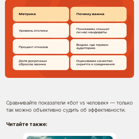
22.05.2025
Кадровая лидогенерация в
ритейле 2025: простые
цифровые решения сегодня
сохранят бизнесы завтра
Время прочтения: ~ 5 минут
Статьи
Сравнивайте показатели «бот vs человек» — только
так можно объективно судить об эффективности.
Рейтинги
Читайте также:
и сертификаты