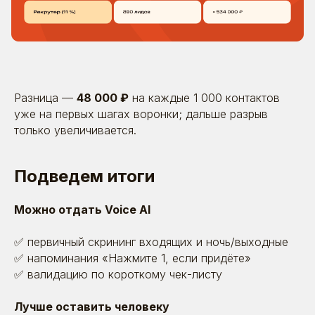
персональных данных
и
согласием на обработку
персональных данных
Отправить
Разница —
48 000 ₽
на каждые 1 000 контактов
уже на первых шагах воронки; дальше разрыв
только увеличивается.
8 (495) 642-59-95
Подведем итоги
info@betaonline.ru
г. Москва, Духовской пер., д. 17,
эт. 1, пом. V
Можно отдать Voice AI
✅ первичный скрининг входящих и ночь/выходные
✅ напоминания «Нажмите 1, если придёте»
Пользовательское
соглашение
✅ валидацию по короткому чек-листу
© 2026. Все права защищены | ООО «Бета
Онлайн» ИНН:7725726988
ОГРН:1117746478409 Позиция ТН ВЭД 8523 49
Лучше оставить человеку
990 0 Позиция ОКПД 2 58.29.13 ОКВЭД - 63.11.1