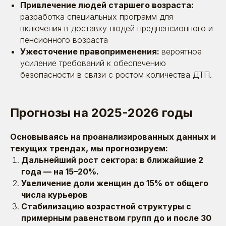
Привлечение людей старшего возраста:
Рейтинги
разработка специальных программ для
и сертификаты
включения в доставку людей предпенсионного и
пенсионного возраста
У нас молодой рынок — и отдельных рейтингов
для HR-маркетинга пока просто нет. Приходится
Ужесточение правоприменения:
вероятное
выходить в общий топ digital-агентств
усиление требований к обеспечению
безопасности в связи с ростом количества ДТП.
Прогнозы на 2025-2026 годы
Основываясь на проанализированных данных и
текущих трендах, мы прогнозируем:
Дальнейший рост сектора: в ближайшие 2
года — на 15–20%.
Увеличение доли женщин до 15% от общего
числа курьеров
Стабилизацию возрастной структуры с
примерным равенством групп до и после 30