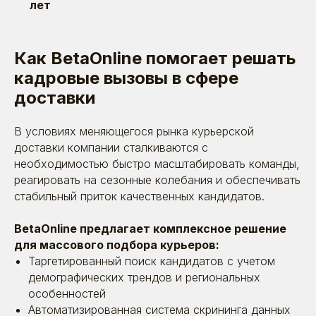
лет
Как BetaOnline помогает решать
кадровые вызовы в сфере
доставки
Поговорим?
В условиях меняющегося рынка курьерской
Оставьте заявку. Позвоним, расскажем
доставки компании сталкиваются с
о себе, выслушаем вас — и постараемся
быть полезными
необходимостью быстро масштабировать команды,
реагировать на сезонные колебания и обеспечивать
стабильный приток качественных кандидатов.
BetaOnline предлагает комплексное решение
для массового подбора курьеров:
Таргетированный поиск кандидатов с учетом
демографических трендов и региональных
особенностей
Автоматизированная система скрининга данных