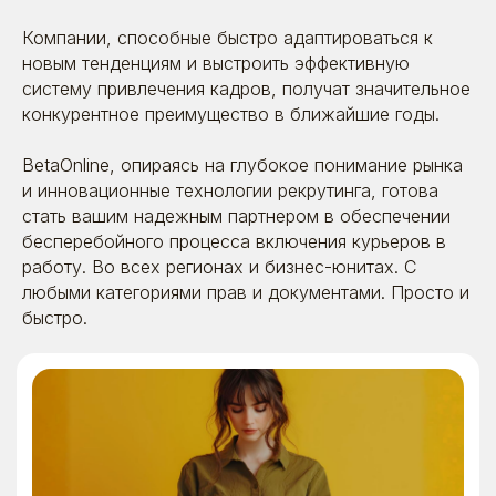
соглашение
© 2026. Все права защищены | ООО «Бета
Компании, способные быстро адаптироваться к
Онлайн» ИНН:7725726988
ОГРН:1117746478409 Позиция ТН ВЭД 8523 49
новым тенденциям и выстроить эффективную
990 0 Позиция ОКПД 2 58.29.13 ОКВЭД - 63.11.1
Коды видов деятельности в области
систему привлечения кадров, получат значительное
информационных технологий: 1.01 ; 3.01 ; 26.01
конкурентное преимущество в ближайшие годы.
BetaOnline, опираясь на глубокое понимание рынка
и инновационные технологии рекрутинга, готова
стать вашим надежным партнером в обеспечении
бесперебойного процесса включения курьеров в
работу. Во всех регионах и бизнес-юнитах. С
любыми категориями прав и документами. Просто и
быстро.