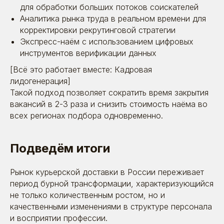
для обработки больших потоков соискателей
Аналитика рынка труда в реальном времени для
корректировки рекрутинговой стратегии
Я даю согласие на обработку моих персональных
данных в соответствии
с
политикой обработки
Экспресс-наём с использованием цифровых
персональных данных
и
согласием на обработку
персональных данных
инструментов верификации данных
Отправить
[Всё это работает вместе: Кадровая
лидогенерация]
Такой подход позволяет сократить время закрытия
вакансий в 2-3 раза и снизить стоимость наёма во
всех регионах подбора одновременно.
8 (495) 642-59-95
Подведём итоги
info@betaonline.ru
Рынок курьерской доставки в России переживает
г. Москва, Духовской пер., д. 17,
эт. 1, пом. V
период бурной трансформации, характеризующийся
не только количественным ростом, но и
качественными изменениями в структуре персонала
и восприятии профессии.
Пользовательское