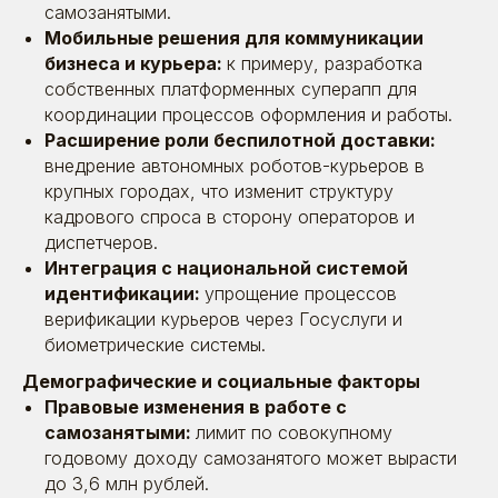
самозанятыми.
Мобильные решения для коммуникации
бизнеса и курьера:
к примеру, разработка
собственных платформенных суперапп для
координации процессов оформления и работы.
Расширение роли беспилотной доставки:
внедрение автономных роботов-курьеров в
крупных городах, что изменит структуру
кадрового спроса в сторону операторов и
диспетчеров.
Интеграция с национальной системой
идентификации:
упрощение процессов
16.04.2025
Кадровый голод: кризис рынков и/или
верификации курьеров через Госуслуги и
ошибки HR?
биометрические системы.
Демографические и социальные факторы
Правовые изменения в работе с
Время прочтения: ~ 2 минуты
Статьи
самозанятыми:
лимит по совокупному
годовому доходу самозанятого может вырасти
до 3,6 млн рублей.