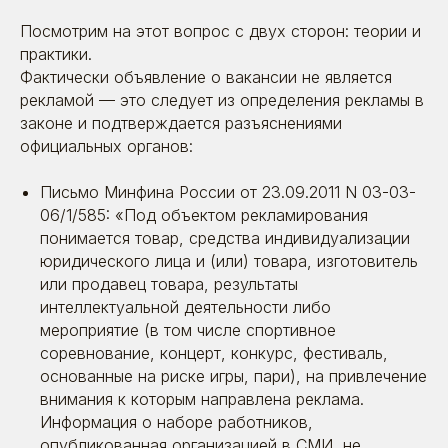
Посмотрим на этот вопрос с двух сторон: теории и
практики.
Фактически объявление о вакансии не является
рекламой — это следует из определения рекламы в
8 (495) 642-59-95
законе и подтверждается разъяснениями
официальных органов:
info@betaonline.ru
г. Москва, Духовской пер., д. 17,
Письмо Минфина России от 23.09.2011 N 03-03-
эт. 1, пом. V
06/1/585: «Под объектом рекламирования
понимается товар, средства индивидуализации
юридического лица и (или) товара, изготовитель
Пользовательское
или продавец товара, результаты
соглашение
© 2026. Все права защищены | ООО «Бета
интеллектуальной деятельности либо
Онлайн» ИНН:7725726988
ОГРН:1117746478409 Позиция ТН ВЭД 8523 49
мероприятие (в том числе спортивное
990 0 Позиция ОКПД 2 58.29.13 ОКВЭД - 63.11.1
Коды видов деятельности в области
соревнование, концерт, конкурс, фестиваль,
информационных технологий: 1.01 ; 3.01 ; 26.01
основанные на риске игры, пари), на привлечение
внимания к которым направлена реклама.
Информация о наборе работников,
опубликованная организацией в СМИ, не