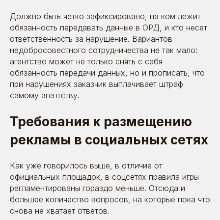
Должно быть четко зафиксировано, на ком лежит
обязанность передавать данные в ОРД, и кто несет
ответственность за нарушение. Вариантов
20.09.2023
недобросовестного сотрудничества не так мало:
HR и живые полотна: как делать AI-
агентство может не только снять с себя
баннеры для поиска персонала
обязанность передачи данных, но и прописать, что
при нарушениях заказчик выплачивает штраф
самому агентству.
Время прочтения: ~ 8 минут
Статьи
Требования к размещению
рекламы в социальных сетях
Рейтинги
и сертификаты
Как уже говорилось выше, в отличие от
официальных площадок, в соцсетях правила игры
У нас молодой рынок — и отдельных рейтингов
для HR-маркетинга пока просто нет. Приходится
регламентированы гораздо меньше. Отсюда и
выходить в общий топ digital-агентств
большее количество вопросов, на которые пока что
снова не хватает ответов.