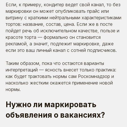
Если, к примеру, кондитер ведет свой канал, то без
Оставьте заявку. Позвоним, расскажем
маркировки он может опубликовать прайс или
о себе, выслушаем вас — и постараемся
быть полезными
витрину с краткими нейтральными характеристиками
тортов: название, состав, цена. Если же в посте
пойдет речь об исключительном качестве, пользе и
красоте торта — формально он становится
рекламой, а значит, подлежит маркировке, даже
если это ваш личный канал с сотней подписчиков.
Таким образом, пока что остаются варианты
интерпретаций — ясность внесет только практика:
как будет трактовать нормы сам Роскомнадзор и
насколько жестким окажется применение новой
нормы.
Я даю согласие на обработку моих персональных
данных в соответствии
с
политикой обработки
персональных данных
и
согласием на обработку
Нужно ли маркировать
персональных данных
объявления о вакансиях?
Отправить