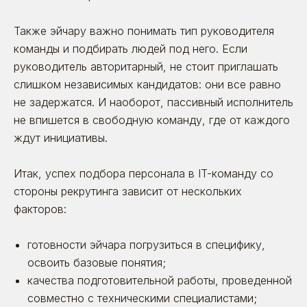
Также эйчару важно понимать тип руководителя
команды и подбирать людей под него. Если
руководитель авторитарный, не стоит приглашать
слишком независимых кандидатов: они все равно
не задержатся. И наоборот, пассивный исполнитель
не впишется в свободную команду, где от каждого
ждут инициативы.
Итак, успех подбора персонала в IT-команду со
29.03.2021
Инхаус-маркетинг VS стороннее
стороны рекрутинга зависит от нескольких
агентство: с кем закрытие массовых
факторов:
вакансий будет эффективнее?
Время прочтения: ~ 13 минут
готовности эйчара погрузиться в специфику,
Статьи
освоить базовые понятия;
качества подготовительной работы, проведенной
совместно с техническими специалистами;