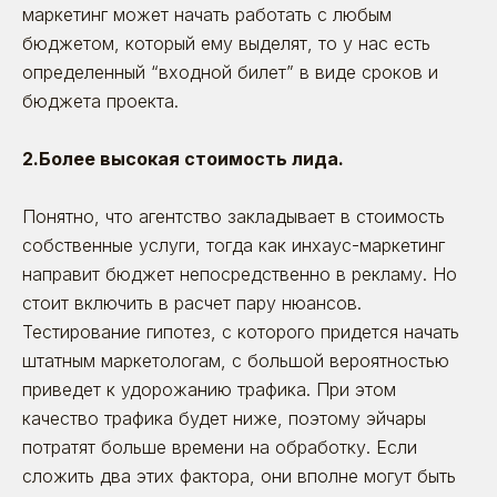
маркетинг может начать работать с любым
бюджетом, который ему выделят, то у нас есть
определенный “входной билет” в виде сроков и
бюджета проекта.
2.Более высокая стоимость лида.
Поговорим?
Оставьте заявку. Позвоним, расскажем
Понятно, что агентство закладывает в стоимость
о себе, выслушаем вас — и постараемся
быть полезными
собственные услуги, тогда как инхаус-маркетинг
направит бюджет непосредственно в рекламу. Но
стоит включить в расчет пару нюансов.
Тестирование гипотез, с которого придется начать
штатным маркетологам, с большой вероятностью
приведет к удорожанию трафика. При этом
качество трафика будет ниже, поэтому эйчары
потратят больше времени на обработку. Если
сложить два этих фактора, они вполне могут быть