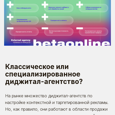
© 2026. Все права защищены | ООО «Бета
Онлайн» ИНН:7725726988
ОГРН:1117746478409 Позиция ТН ВЭД 8523 49
990 0 Позиция ОКПД 2 58.29.13 ОКВЭД - 63.11.1
Коды видов деятельности в области
информационных технологий: 1.01 ; 3.01 ; 26.01
Классическое или
специализированное
диджитал-агентство?
На рынке множество диджитал-агентств по
настройке контекстной и таргетированной рекламы.
Но, как правило, они работают в области продажи