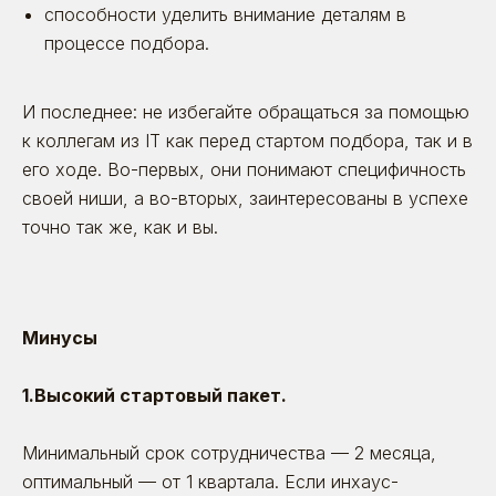
Рейтинги
способности уделить внимание деталям в
и сертификаты
процессе подбора.
У нас молодой рынок — и отдельных рейтингов
для HR-маркетинга пока просто нет. Приходится
И последнее: не избегайте обращаться за помощью
выходить в общий топ digital-агентств
к коллегам из IT как перед стартом подбора, так и в
его ходе. Во-первых, они понимают специфичность
своей ниши, а во-вторых, заинтересованы в успехе
точно так же, как и вы.
Минусы
1.Высокий стартовый пакет.
Минимальный срок сотрудничества — 2 месяца,
оптимальный — от 1 квартала. Если инхаус-