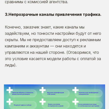
сравнимы с комиссией агентства.
Я даю согласие на обработку моих персональных
3.Непрозрачные каналы привлечения трафика.
данных в соответствии
с
политикой обработки
персональных данных
и
согласием на обработку
персональных данных
Конечно, заказчик знает, какие каналы мы
Отправить
задействуем, но тонкости настройки будут от него
скрыты. Мы не предоставляем доступ к рекламным
кампаниям и аккаунтам — они находятся и
управляются на нашей стороне. (Оговоримся, что
это условие касается модели работы с оплатой за
лиды).
8 (495) 642-59-95
info@betaonline.ru
г. Москва, Духовской пер., д. 17,
эт. 1, пом. V
Пользовательское
соглашение