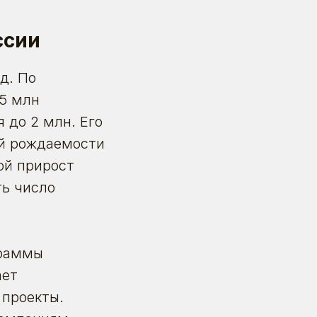
ссии
нд.
По
,5 млн
 до 2 млн. Его
ой рождаемости
ой прирост
ть число
граммы
ает
 проекты.