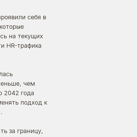
роявили себя в
 которые
ясь на текущих
ти HR-трафика
лась
меньше, чем
до 2042 года
менять подход к
.
ь за границу,