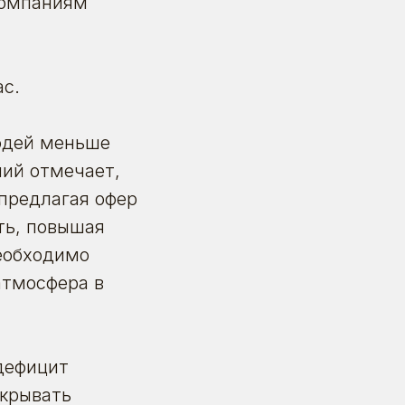
компаниям
ас.
юдей меньше
ний отмечает,
 предлагая офер
ть, повышая
необходимо
атмосфера в
дефицит
акрывать