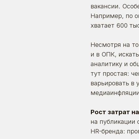
вакансии. Особ
Например, по 
хватает 600 ты
Несмотря на то
и в ОПК, искат
аналитику и об
тут простая: ч
варьировать в 
медиаинфляции 
Рост затрат на
на публикации 
HR-бренда: пр