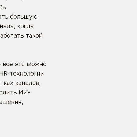
обы
вать большую
нала, когда
аботать такой
— всё это можно
HR-технологии
тках каналов,
водить ИИ-
ешения,