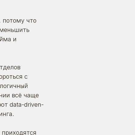
, потому что
уменьшить
айма и
отделов
ороться с
алогичный
ании всё чаще
т data-driven-
инга.
ю приходятся