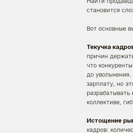
Найти продавца
становится сло
Вот основные в
Текучка кадро
причин держать
что конкуренты
до увольнения.
зарплату, но э
разрабатывать 
коллективе, ги
Истощение рын
кадров
: количе