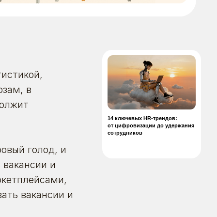
тистикой,
14 ключевых HR-трендов:
зам, в
от цифровизации до удержания
сотрудников
должит
ровый голод, и
 вакансии и
ркетплейсами,
ать вакансии и