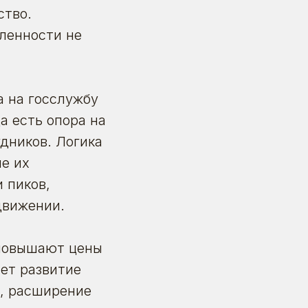
ство.
ленности не
а на госслужбу
а есть опора на
дников. Логика
че их
 пиков,
движении.
 повышают цены
ет развитие
, расширение