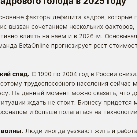
адрового голода в 2025 году
новные факторы дефицита кадров, которые п
зис вызван сочетанием нескольких факторов,
тивно влиять на наем и в 2026-м. Основыва
манда BetaOnline прогнозирует
рост стоимос
кий спад.
С 1990 по 2004 год в России
снизи
поэтому трудоспособного населения сейчас 
есу. На данный момент
можно сказать
, что 
итуации ждать не стоит. Бизнесу придется 
соналом и больше полагаться на технологии
 волны.
Люди иногда уезжают жить и работат