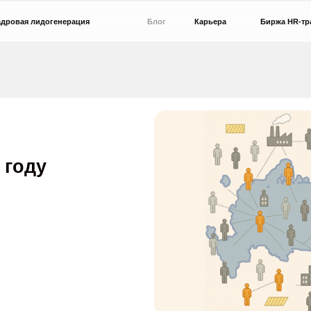
идогенерация
Блог
Карьера
Биржа HR-трафика
у