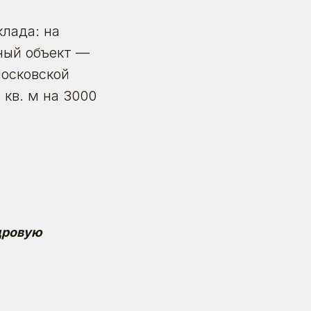
лада: на
ный объект —
Московской
кв. м на 3000
дровую