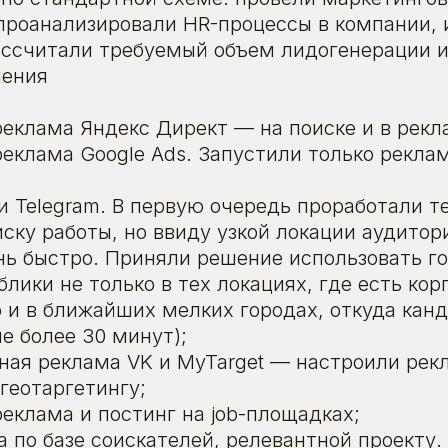
проанализировали HR-процессы в компании, 
ассчитали требуемый объем лидогенерации 
чения
реклама Яндекс Директ — на поиске и в рекл
реклама Google Ads. Запустили только рекл
 и Telegram. В первую очередь проработали 
ску работы, но ввиду узкой локации аудитор
нь быстро. Приняли решение использовать г
блики не только в тех локациях, где есть ко
о и в ближайших мелких городах, откуда кан
е более 30 минут);
ная реклама VK и MyTarget — настроили ре
геотаргетингу;
реклама и постинг на job-площадках;
 по базе соискателей, релевантной проекту.