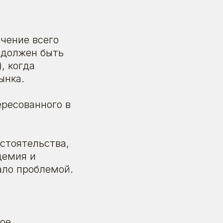
ечение всего
 должен быть
, когда
ынка.
ересованного в
бстоятельства,
демия и
ало проблемой.
вое