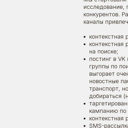
исследование, 
конкурентов. Р
каналы привле
контекстная 
контекстная 
на поиске;
постинг в VK
группы по пои
выгорает оче
новостные па
транспорт, н
добираться (н
таргетирован
кампанию по 
контекстная 
SMS-рассылка