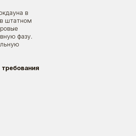
окдауна в
 в штатном
дровые
ивную фазу.
альную
 требования