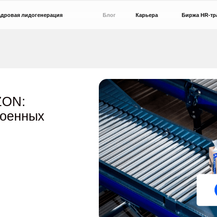
идогенерация
Блог
Карьера
Биржа HR-трафика
ных