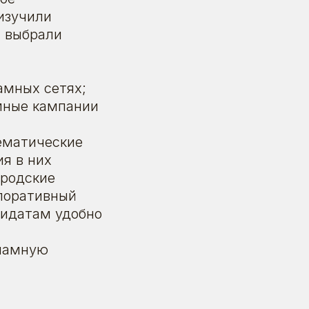
изучили
и выбрали
амных сетях;
амные кампании
тематические
ия в них
ородские
рпоративный
дидатам удобно
кламную