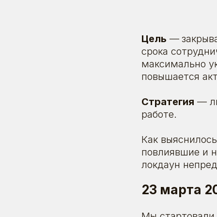
Цель
—
закрыв
срока сотрудни
максимально ук
повышается акт
Стратегия
— ли
работе.
Как выяснилось
повлиявшие и н
локдаун непред
23 марта 2
Мы стартовали 