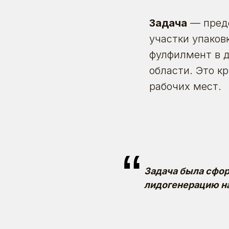
Задача
— предо
участки упаков
фулфилмент в д
области. Это к
рабочих мест.
“
Задача была сфо
лидогенерацию н