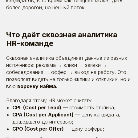
кандидатов, в то время как Telegram может дать
более дорогой, но ценный поток.
Что даёт сквозная аналитика
HR-команде
Сквозная аналитика объединяет данные из разных
источников: реклама → клики → заявки →
собеседования → оффер → выход на работу. Это
позволяет видеть не только «клики и отклики», но и
всю
воронку найма.
Благодаря этому HR может считать:
CPL (Cost per Lead)
— стоимость отклика;
CPA (Cost per Applicant)
— цену кандидата,
дошедшего до интервью;
CPO (Cost per Offer)
— цену оффера;