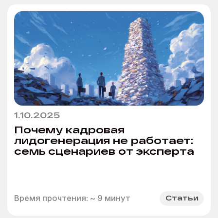
Пользовательское
соглашение
© 2026. Все права защищены | ООО «Бета
Онлайн» ИНН:7725726988
ОГРН:1117746478409 Позиция ТН ВЭД 8523 49
990 0 Позиция ОКПД 2 58.29.13 ОКВЭД - 63.11.1
Коды видов деятельности в области
информационных технологий: 1.01 ; 3.01 ; 26.01