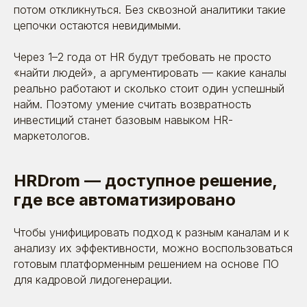
потом откликнуться. Без сквозной аналитики такие
цепочки остаются невидимыми.
Через 1–2 года от HR будут требовать не просто
«найти людей», а аргументировать — какие каналы
реально работают и сколько стоит один успешный
найм. Поэтому умение считать возвратность
инвестиций станет базовым навыком HR-
маркетологов.
HRDrom — доступное решение,
где все автоматизировано
1.10.2025
Почему кадровая
лидогенерация не работает:
Чтобы унифицировать подход к разным каналам и к
семь сценариев от эксперта
анализу их эффективности, можно воспользоваться
готовым платформенным решением на основе ПО
для кадровой лидогенерации.
Время прочтения: ~ 9 минут
Статьи