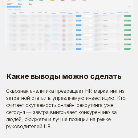
Я даю согласие на обработку моих персональных
данных в соответствии
с
политикой обработки
персональных данных
и
согласием на обработку
персональных данных
Отправить
Какие выводы можно сделать
Сквозная аналитика превращает HR-маркетинг из
затратной статьи в управляемую инвестицию. Кто
8 (495) 642-59-95
считает окупаемость онлайн-рекрутинга уже
info@betaonline.ru
сегодня — завтра выигрывает конкуренцию за
г. Москва, Духовской пер., д. 17,
людей, бюджеты и лучше позиции на рынке
эт. 1, пом. V
руководителей HR.