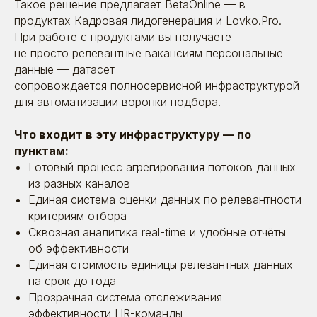
Такое решение предлагает BetaOnline — в
продуктах Кадровая лидогенерация и
Lovko.Pro
.
Рейтинги
При работе с продуктами вы получаете
не просто релевантные вакансиям персональные
и сертификаты
данные — датасет
сопровождается полносервисной инфраструктурой
У нас молодой рынок — и отдельных рейтингов
для HR-маркетинга пока просто нет. Приходится
для автоматизации воронки подбора.
выходить в общий топ digital-агентств
Что входит в эту инфраструктуру — по
пунктам:
Готовый процесс агрегирования потоков данных
из разных каналов
Единая система оценки данных по релевантности
критериям отбора
Сквозная аналитика real-time и удобные отчёты
об эффективности
Единая стоимость единицы релевантных данных
на срок до года
Прозрачная система отслеживания
эффективности HR-команды