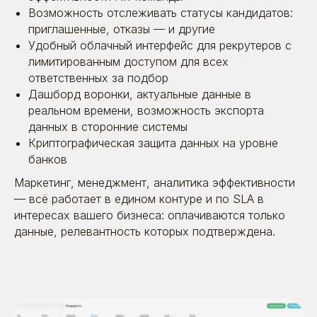
Возможность отслеживать статусы кандидатов:
приглашенные, отказы — и другие
Удобный облачный интерфейс для рекрутеров с
лимитированным доступом для всех
ответственных за подбор
Дашборд воронки, актуальные данные в
реальном времени, возможность экспорта
данных в сторонние системы
Поговорим?
Криптографическая защита данных на уровне
банков
Оставьте заявку. Позвоним, расскажем
о себе, выслушаем вас — и постараемся
Маркетинг, менеджмент, аналитика эффективности
быть полезными
— всё работает в едином контуре и по SLA в
интересах вашего бизнеса: оплачиваются только
данные, релевантность которых подтверждена.