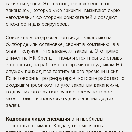
такие ситуации. Это важно, так как звонки по
вакансиям, которые уже закрыты, вызывают бурю
негодования со стороны соискателей и создают
сложности для рекрутеров.
Соискатель раздражен: он видит вакансию на
билборде или остановке, звонит в компанию, а в
ответ получает, что вакансия закрыта. Это прямо
влияет на HR-бренд — появляются гневные отзывы
в соцсетях, на работу с которыми сотрудникам HR-
службы приходится тратить много времени и сил.
Если говорить про рекрутеров, которые работают с
Поговорим?
входящим трафиком по уже закрытым вакансиям, —
то для них это зря потерянное время, которое
Оставьте заявку. Позвоним, расскажем
можно было использовать для решения других
о себе, выслушаем вас — и постараемся
быть полезными
задач.
Кадровая лидогенерация
эти проблемы
полностью снимает. Когда у нас менялись