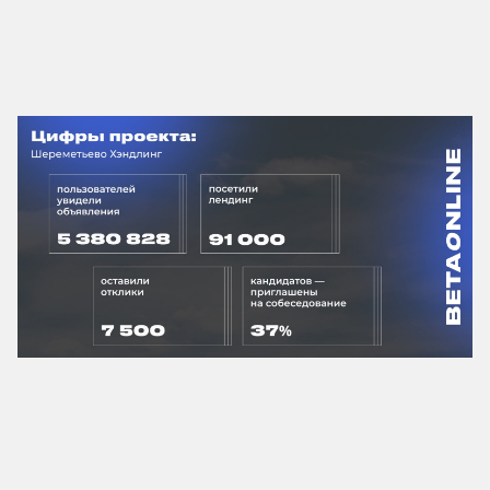
г. Москва, Духовской пер., д. 17,
эт. 1, пом. V
Пользовательское
соглашение
© 2026. Все права защищены | ООО «Бета
Онлайн» ИНН:7725726988
ОГРН:1117746478409 Позиция ТН ВЭД 8523 49
990 0 Позиция ОКПД 2 58.29.13 ОКВЭД - 63.11.1
Коды видов деятельности в области
информационных технологий: 1.01 ; 3.01 ; 26.01