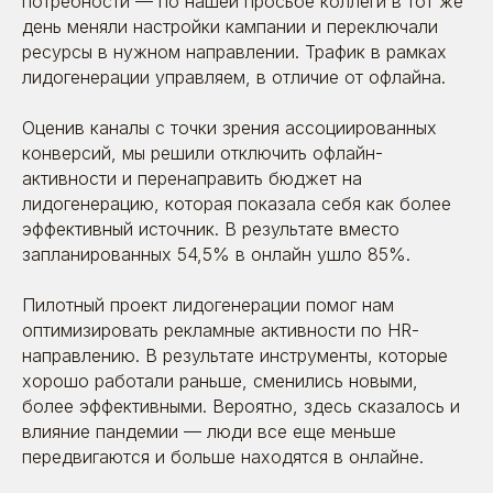
потребности — по нашей просьбе коллеги в тот же
день меняли настройки кампании и переключали
ресурсы в нужном направлении. Трафик в рамках
лидогенерации управляем, в отличие от офлайна.
Оценив каналы с точки зрения ассоциированных
конверсий, мы решили отключить офлайн-
активности и перенаправить бюджет на
лидогенерацию, которая показала себя как более
Я даю согласие на обработку моих персональных
данных в соответствии
с
политикой обработки
персональных данных
и
согласием на обработку
эффективный источник. В результате вместо
персональных данных
запланированных 54,5% в онлайн ушло 85%.
Отправить
Пилотный проект лидогенерации помог нам
оптимизировать рекламные активности по HR-
направлению. В результате инструменты, которые
хорошо работали раньше, сменились новыми,
более эффективными. Вероятно, здесь сказалось и
влияние пандемии — люди все еще меньше
8 (495) 642-59-95
передвигаются и больше находятся в онлайне.
info@betaonline.ru