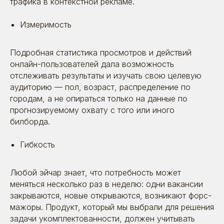
трафика в контекстной рекламе.
Измеримость
Время прочтения: ~ 12 минут
Кейсы
Подробная статистика просмотров и действий
онлайн-пользователей дала возможность
Рейтинги
отслеживать результаты и изучать свою целевую
и сертификаты
аудиторию — пол, возраст, распределение по
городам, а не опираться только на данные по
У нас молодой рынок — и отдельных рейтингов
прогнозируемому охвату с того или иного
для HR-маркетинга пока просто нет. Приходится
выходить в общий топ digital-агентств
билборда.
Гибкость
Любой эйчар знает, что потребность может
меняться несколько раз в неделю: одни вакансии
закрываются, новые открываются, возникают форс-
мажоры. Продукт, который мы выбрали для решения
задачи укомплектованности, должен учитывать