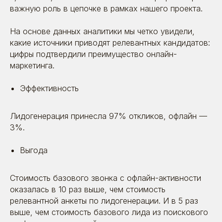
важную роль в цепочке в рамках нашего проекта.
На основе данных аналитики мы четко увидели,
какие источники приводят релевантных кандидатов:
цифры подтвердили преимущество онлайн-
маркетинга.
Эффективность
Лидогенерация принесла 97% откликов, офлайн —
3%.
Выгода
Стоимость базового звонка с офлайн-активности
оказалась в 10 раз выше, чем стоимость
01.07.2022
релевантной анкеты по лидогенерации. И в 5 раз
Как расширить поиск персонала и
выше, чем стоимость базового лида из поискового
получить выход на новую аудиторию:
кейс АЛИДИ