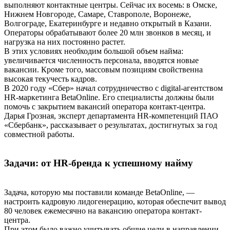
выполняют контактные центры. Сейчас их восемь: в Омске,
Нижнем Новгороде, Самаре, Ставрополе, Воронеже,
Волгограде, Екатеринбурге и недавно открытый в Казани.
Операторы обрабатывают более 20 млн звонков в месяц, и
нагрузка на них постоянно растет.
В этих условиях необходим большой объем найма:
увеличивается численность персонала, вводятся новые
вакансии. Кроме того, массовым позициям свойственна
высокая текучесть кадров.
В 2020 году «Сбер» начал сотрудничество с digital-агентством
HR-маркетинга BetaOnline. Его специалисты должны были
помочь с закрытием вакансий оператора контакт-центра.
Дарья Грозная, эксперт департамента HR-компетенций ПАО
«Сбербанк», рассказывает о результатах, достигнутых за год
совместной работы.
Задачи: от HR-бренда к успешному найму
Задача, которую мы поставили команде BetaOnline, —
настроить кадровую лидогенерацию, которая обеспечит вывод
80 человек ежемесячно на вакансию оператора контакт-
центра.
При этом было важно учитывать общие цели в направлении