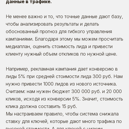
данные в трафике.
и обеспечиваем их защиту
Не менее важно и то, что точные данные дают базу,
Время прочтения: ~ 9 минут
Статьи
чтобы анализировать результаты и делать
обоснованный прогноз для гибкого управления
кампаниями. Благодаря этому мы можем просчитать
Рейтинги
медиаплан, оценить стоимость лида и привести
и сертификаты
клиенту нужный объем откликов по нужной цене.
У нас молодой рынок — и отдельных рейтингов
Например, рекламная кампания дает конверсию в
для HR-маркетинга пока просто нет. Приходится
выходить в общий топ digital-агентств
лиды 5% при средней стоимости лида 300 руб. Нам
нужно привести 1000 лидов из нового источника.
Считаем: нам нужен бюджет 300 000 руб. и 20 000
кликов, исходя из конверсии 5%. Значит, стоимость
клика должна составить 15 руб.
Мы настраиваем правило, чтобы система снижала
ставку для ключей, которые дают много трафика по
высокой стоимости. А для ключей с низким