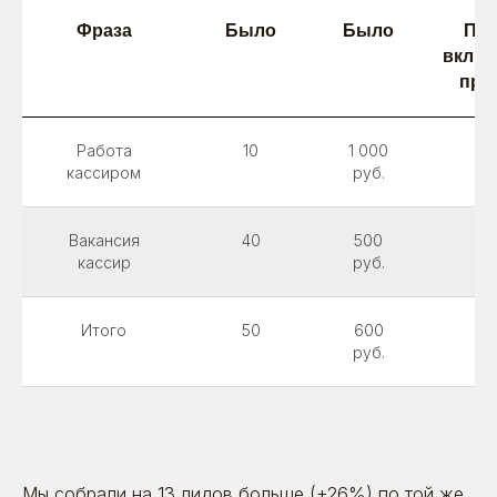
Фраза
Было
Было
Пос
включ
пра
Работа
10
1 000
7
кассиром
руб.
Вакансия
40
500
5
кассир
руб.
Итого
50
600
6
руб.
Мы собрали на 13 лидов больше (+26%) по той же