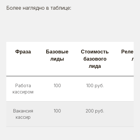
Более наглядно в таблице:
Фраза
Базовые
Стоимость
Релева
лиды
базового
ли
лида
Работа
100
100 руб.
1
кассиром
Вакансия
100
200 руб.
4
кассир