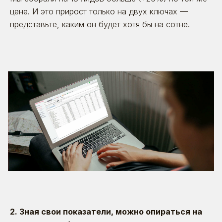
цене. И это прирост только на двух ключах —
представьте, каким он будет хотя бы на сотне.
29.08.2021
2. Зная свои показатели, можно опираться на
Информационная безопасность в
BetaOnline: как мы работаем с данными