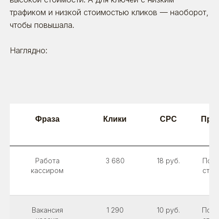
трафиком и низкой стоимостью кликов — наоборот,
чтобы повышала.
Наглядно:
Фраза
Клики
CPC
Пра
Поговорим?
Работа
3 680
18 руб.
Пони
Оставьте заявку. Позвоним, расскажем
кассиром
став
о себе, выслушаем вас — и постараемся
2
быть полезными
Вакансия
1 290
10 руб.
Повы